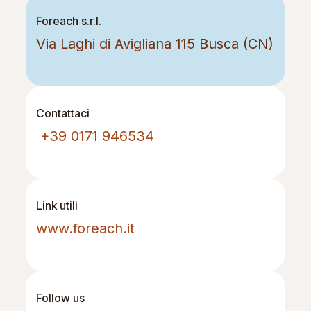
Foreach s.r.l.
Via Laghi di Avigliana 115
Busca (CN)
Contattaci
+39 0171 946534
Link utili
www.foreach.it
Follow us