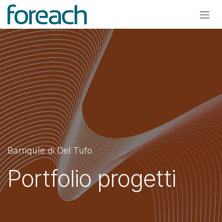
Passa al contenuto
Barriqule di Del Tufo
Portfolio progetti