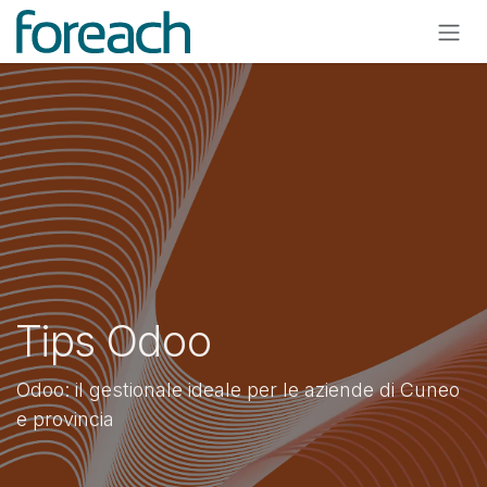
Passa al contenuto
Tips Odoo
Odoo: il gestionale ideale per le aziende di Cuneo
e provincia